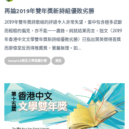
再論2019年雙年獎新詩組優敗劣勝
2019年雙年獎詩歌組的評語令人非常失望，當中包含極多武斷
而粗糙的偏見，亦不能一一盡錄。純就結果而言，拙文〈2019
年香港中文文學雙年獎新詩組優敗劣勝〉已指出葉英傑得首獎
而廖偉棠反而得推薦獎，實屬無理。如…
SampleX微批文學媒體計劃
漫談