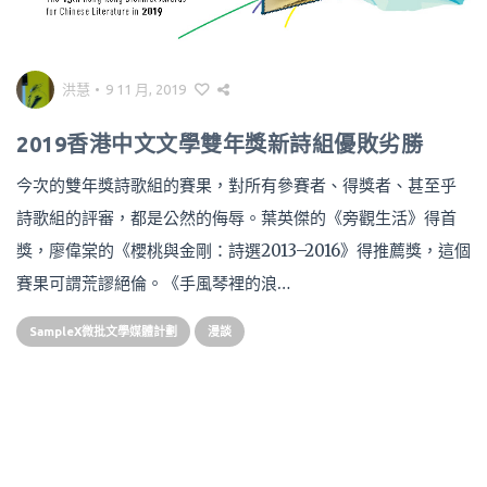
洪慧
•
9 11 月, 2019
2019香港中文文學雙年獎新詩組優敗劣勝
今次的雙年獎詩歌組的賽果，對所有參賽者、得獎者、甚至乎
詩歌組的評審，都是公然的侮辱。葉英傑的《旁觀生活》得首
獎，廖偉棠的《櫻桃與金剛：詩選2013–2016》得推薦獎，這個
賽果可謂荒謬絕倫。《手風琴裡的浪…
SampleX微批文學媒體計劃
漫談