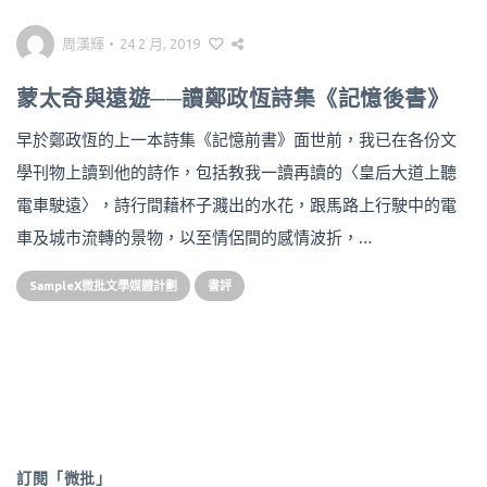
周漢輝
•
24 2 月, 2019
蒙太奇與遠遊──讀鄭政恆詩集《記憶後書》
早於鄭政恆的上一本詩集《記憶前書》面世前，我已在各份文
學刊物上讀到他的詩作，包括教我一讀再讀的〈皇后大道上聽
電車駛遠〉，詩行間藉杯子濺出的水花，跟馬路上行駛中的電
車及城市流轉的景物，以至情侶間的感情波折，…
SampleX微批文學媒體計劃
書評
訂閱「微批」