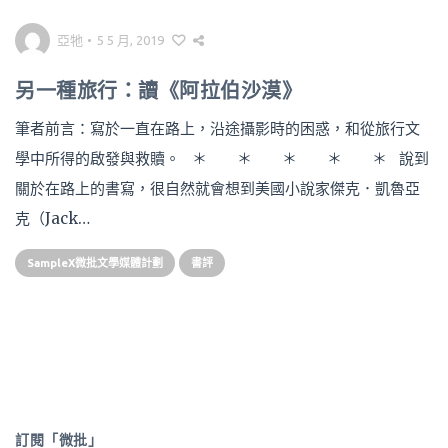
亞牠
•
5 5 月, 2019
另一種旅行：讀《阿拉伯沙漠》
筆者前言：寫於一直在路上，沿途攝影時的困惑，和從旅行文
學中所得的啟發與救贖。 ＊ ＊ ＊ ＊ ＊ 說到
關於在路上的書寫，很自然就會想到美國小說家傑克．凱魯亞
克（Jack…
SampleX微批文學媒體計劃
書評
訂閱「微批」