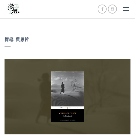
標籤:
費思哲