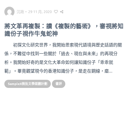
沉政
•
29 11 月, 2020
將文革再複製：讀《複製的藝術》，審視將知
識份子視作牛鬼蛇神
初探文化研究世界，我開始思索現代語境與歷史話語的關
係，不難從中找到一些關於「過去、現在與未來」的再現分
析。我開始好奇的是文化大革命如何讓知識份子「乖乖就
範」。畢竟觀望現今的香港知識份子，是走在鋼線，磨…
SampleX微批文學媒體計劃
書評