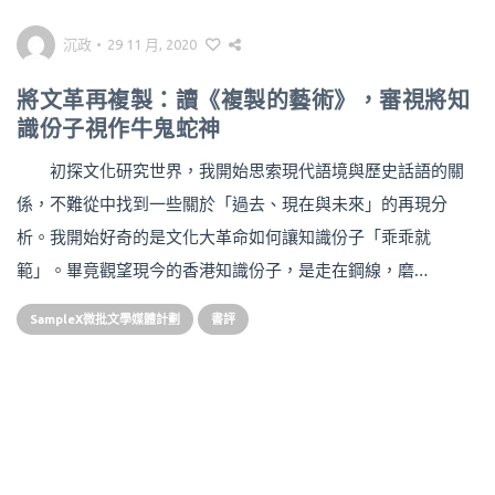
沉政
•
29 11 月, 2020
將文革再複製：讀《複製的藝術》，審視將知
識份子視作牛鬼蛇神
初探文化研究世界，我開始思索現代語境與歷史話語的關
係，不難從中找到一些關於「過去、現在與未來」的再現分
析。我開始好奇的是文化大革命如何讓知識份子「乖乖就
範」。畢竟觀望現今的香港知識份子，是走在鋼線，磨…
SampleX微批文學媒體計劃
書評