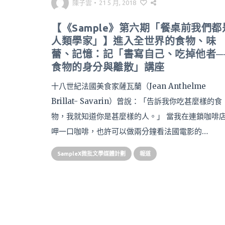
陳子雲
•
21 5 月, 2018
【《Sample》第六期「餐桌前我們都
人類學家」】進入全世界的食物、味
蕾、記憶：記「書寫自己、吃掉他者─
食物的身分與離散」講座
十八世紀法國美食家薩瓦蘭（Jean Anthelme
Brillat- Savarin）曾說：「告訴我你吃甚麼樣的食
物，我就知道你是甚麼樣的人。」 當我在連鎖咖啡
呷一口咖啡，也許可以做兩分鐘看法國電影的…
SampleX微批文學媒體計劃
報道