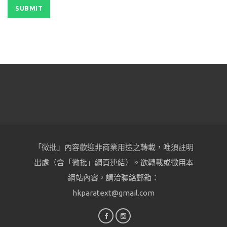
「微批」內容歡迎非商業用途之轉載，唯須註明
出處（含「微批」網頁連結）。欲轉載或徵用本
網站內容，請洽聯絡郵箱：
hkparatext@gmail.com