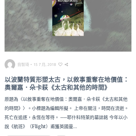
翁智琦
•
15 7 月, 2018
以波蘭特質形塑太古，以敘事重奪在地價值：
奧爾嘉．朵卡萩《太古和其他的時間》
原題為〈以敘事重奪在地價值：奧爾嘉．朵卡萩《太古和其他
的時間》〉。小標題為編輯所擬。 上帝在關注，時間在流逝。
死亡在追逐，永恆在等待。 ──耶什科特萊的墓誌銘 今年以小
說《航班》（Flight）甫獲英國曼…