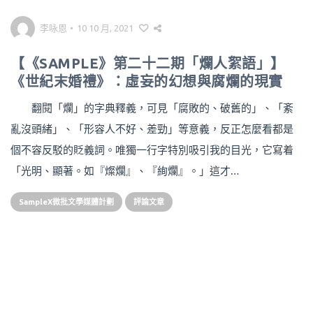
李咏恩
•
10 10 月, 2021
【《SAMPLE》第二十二期「爛人絮語」】
《世紀末婚禮》：虛妄的幻想與腐爛的現實
翻閱「爛」的字典釋義，可見「腐敗的、破舊的」、「紊
亂沒頭緒」、「形容人不好、差勁」等意義，反正怎麼看都是
個不容反駁的貶義詞。唯獨一行字特別吸引我的目光，它寫着
「光明、顯著。如『燦爛』、『絢爛』。」這才…
SampleX微批文學媒體計劃
評論文章