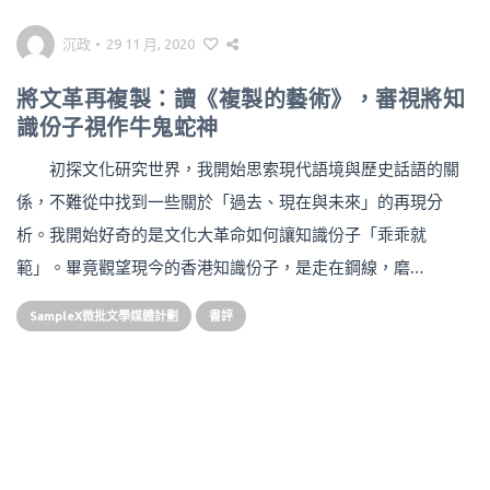
沉政
•
29 11 月, 2020
將文革再複製：讀《複製的藝術》，審視將知
識份子視作牛鬼蛇神
初探文化研究世界，我開始思索現代語境與歷史話語的關
係，不難從中找到一些關於「過去、現在與未來」的再現分
析。我開始好奇的是文化大革命如何讓知識份子「乖乖就
範」。畢竟觀望現今的香港知識份子，是走在鋼線，磨…
SampleX微批文學媒體計劃
書評