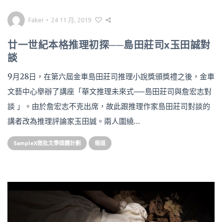
Faker
•
24 11 月, 2019
廿一世紀本格推理初探──島田莊司x玉田誠對
談
9月28日，在第六屆金車島田莊司推理小說獎頒獎禮之後，金車
文藝中心舉辦了講座「華文推理未來式──島田莊司與詹宏志對
談 」。由於詹宏志不克出席，故此跟推理作家島田莊司對談的
講者改為推理評論家玉田誠。兩人圍繞…
SampleX微批文學媒體計劃
報道