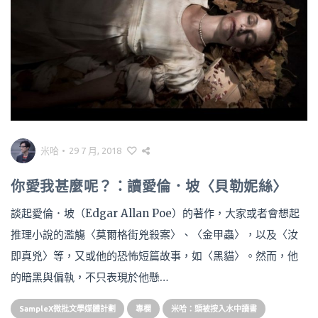
米哈
•
29 7 月, 2018
你愛我甚麼呢？：讀愛倫．坡〈貝勒妮絲〉
談起愛倫．坡（Edgar Allan Poe）的著作，大家或者會想起
推理小說的濫觴〈莫爾格街兇殺案〉、〈金甲蟲〉，以及〈汝
即真兇〉等，又或他的恐怖短篇故事，如〈黑貓〉。然而，他
的暗黑與偏執，不只表現於他懸…
SampleX微批文學媒體計劃
專欄
米哈：頭被按入水中讀書