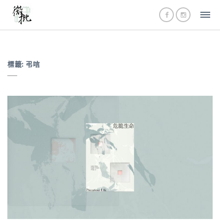
標籤:
弔唁