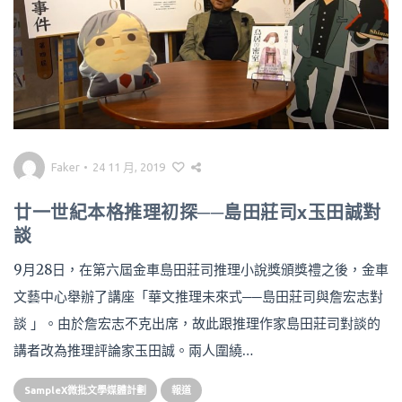
Faker
•
24 11 月, 2019
廿一世紀本格推理初探──島田莊司x玉田誠對
談
9月28日，在第六屆金車島田莊司推理小說獎頒獎禮之後，金車
文藝中心舉辦了講座「華文推理未來式──島田莊司與詹宏志對
談 」。由於詹宏志不克出席，故此跟推理作家島田莊司對談的
講者改為推理評論家玉田誠。兩人圍繞…
SampleX微批文學媒體計劃
報道