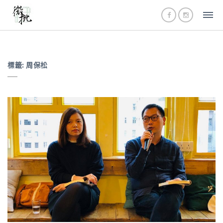
標籤:
周保松