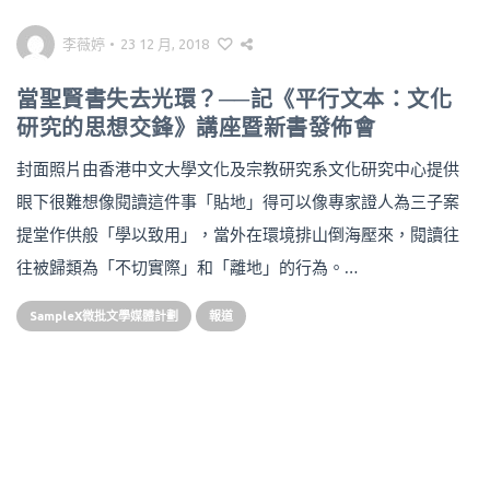
李薇婷
•
23 12 月, 2018
當聖賢書失去光環？──記《平行文本：文化
研究的思想交鋒》講座暨新書發佈會
封面照片由香港中文大學文化及宗教研究系文化研究中心提供
眼下很難想像閱讀這件事「貼地」得可以像專家證人為三子案
提堂作供般「學以致用」，當外在環境排山倒海壓來，閱讀往
往被歸類為「不切實際」和「離地」的行為。…
SampleX微批文學媒體計劃
報道