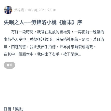
葉梓誦
•
10 5 月, 2023
失眠之人──勞緯洛小說《崩末》序
有好一段時間，我睡在亂放的書堆旁，一再把前一晚讀的
事情帶入夢中，睡得很短很淺，時時精神萎蘼。是以，某日清
晨，鬧鐘鳴響，我正要伸手拍熄，世界竟忽爾裂成兩截。
在其中一個版本中，我伸出了右手，按下鬧鐘…
書評
訂閱「微批」