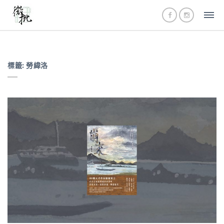
標籤:
勞緯洛