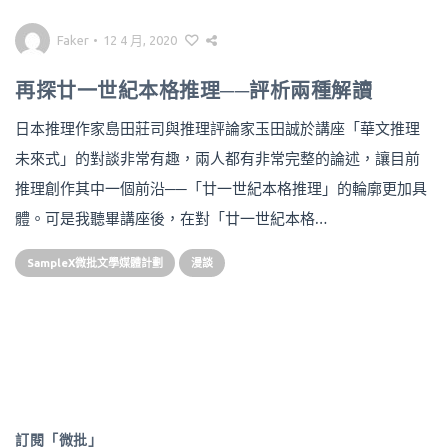
Faker
•
12 4 月, 2020
再探廿一世紀本格推理──評析兩種解讀
日本推理作家島田莊司與推理評論家玉田誠於講座「華文推理
未來式」的對談非常有趣，兩人都有非常完整的論述，讓目前
推理創作其中一個前沿──「廿一世紀本格推理」的輪廓更加具
體。可是我聽畢講座後，在對「廿一世紀本格…
SampleX微批文學媒體計劃
漫談
訂閱「微批」