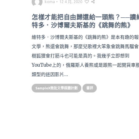
koma
•
12 4 月, 2020
怎樣才能把自由歸還給一頭熊？──讀
特多．沙博爾夫斯基的《跳舞的熊》
維特多．沙博爾夫斯基的《跳舞的熊》是本有趣的報
文學，熊還會跳舞，那麼兒歌裡大笨象會跳舞馬騮會
樹狐狸會打筋斗也可能是真的。我幾乎立即想到
YouTube上的，俄羅斯人養熊或是跟熊一起開貨車
類型的迷因影片…
SampleX微批文學媒體計劃
書評