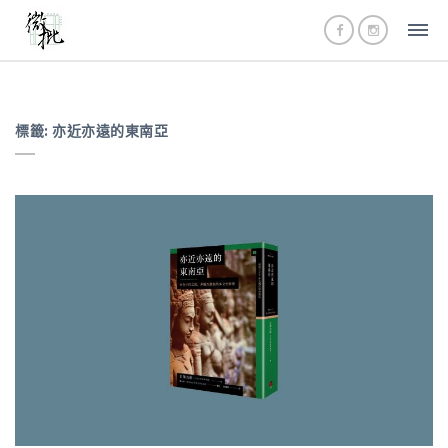
標籤:
亦近亦遠的東南亞