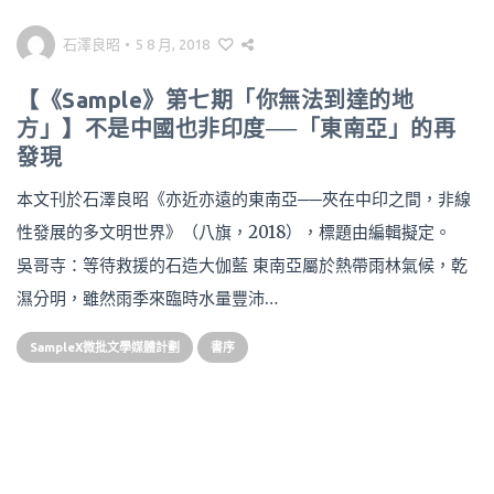
石澤良昭
•
5 8 月, 2018
【《Sample》第七期「你無法到達的地
方」】不是中國也非印度──「東南亞」的再
發現
本文刊於石澤良昭《亦近亦遠的東南亞──夾在中印之間，非線
性發展的多文明世界》（八旗，2018），標題由編輯擬定。
吳哥寺：等待救援的石造大伽藍 東南亞屬於熱帶雨林氣候，乾
濕分明，雖然雨季來臨時水量豐沛…
SampleX微批文學媒體計劃
書序