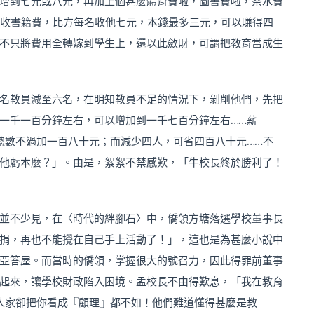
增到七元或八元，再加上個甚麼體育費啦，圖書費啦，茶水費
加收書籍費，比方每名收他七元，本錢最多三元，可以賺得四
不只將費用全轉嫁到學生上，還以此斂財，可謂把教育當成生
名教員減至六名，在明知教員不足的情況下，剝削他們，先把
一千一百分鐘左右，可以增加到一千七百分鐘左右……薪
總數不過加一百八十元；而減少四人，可省四百八十元……不
他虧本麼？」。由是，絮絮不禁感歎，「牛校長終於勝利了！
並不少見，在〈時代的絆腳石〉中，僑領方塘落選學校董事長
捐，再也不能攪在自己手上活動了！」，這也是為甚麼小說中
亞答屋。而當時的僑領，掌握很大的號召力，因此得罪前董事
起來，讓學校財政陷入困境。孟校長不由得歎息，「我在教育
人家卻把你看成『顧理』都不如！他們難道懂得甚麼是教