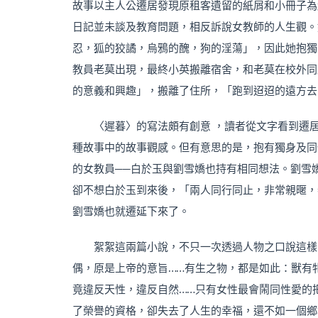
故事以主人公遷居發現原租客遺留的紙屑和小冊子為
日記並未談及教育問題，相反訴說女教師的人生觀。
忍，狐的狡譎，烏鴉的醜，狗的淫蕩」，因此她抱獨
教員老莫出現，最終小英搬離宿舍，和老莫在校外同
的意義和興趣」，搬離了住所，「跑到迢迢的遠方去
〈遲暮〉的寫法頗有創意 ，讀者從文字看到遷
種故事中的故事觀感。但有意思的是，抱有獨身及同
的女教員──白於玉與劉雪嬌也持有相同想法。劉雪
卻不想白於玉到來後，「兩人同行同止，非常親暱，
劉雪嬌也就遷延下來了。
絮絮這兩篇小說，不只一次透過人物之口說這樣
偶，原是上帝的意旨……有生之物，都是如此：獸有
竟違反天性，違反自然……只有女性最會鬧同性愛的
了榮譽的資格，卻失去了人生的幸福，還不如一個鄉