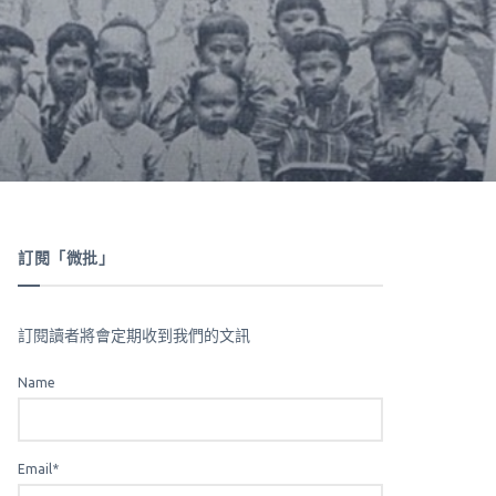
訂閱「微批」
訂閱讀者將會定期收到我們的文訊
Name
Email*