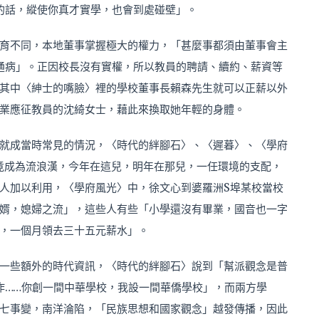
的話，縱使你真才實學，也會到處碰壁」。
育不同，本地董事掌握極大的權力，「甚麼事都須由董事會主
通病」。正因校長沒有實權，所以教員的聘請、續約、薪資等
其中〈紳士的嘴臉〉裡的學校董事長賴森先生就可以正薪以外
業應征教員的沈綺女士，藉此來換取她年輕的身體。
就成當時常見的情況，〈時代的絆腳石〉、〈遲暮〉、〈學府
竟成為流浪漢，今年在這兒，明年在那兒，一任環境的支配，
人加以利用，〈學府風光〉中，徐文心到婆羅洲S埠某校當校
婿，媳婦之流」，這些人有些「小學還沒有畢業，國音也一字
，一個月領去三十五元薪水」。
一些額外的時代資訊，〈時代的絆腳石〉說到「幫派觀念是普
作……你創一間中華學校，我設一間華僑學校」，而兩方學
七事變，南洋淪陷，「民族思想和國家觀念」越發傳播，因此