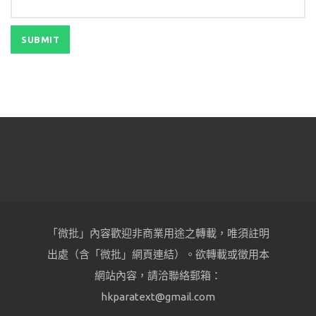
「微批」內容歡迎非商業用途之轉載，唯須註明
出處（含「微批」網頁連結）。欲轉載或徵用本
網站內容，請洽聯絡郵箱：
hkparatext@gmail.com