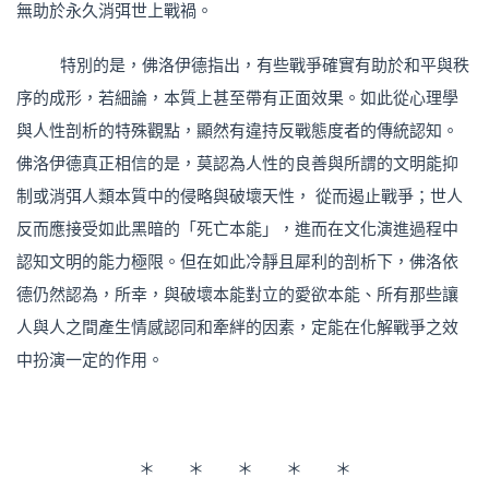
無助於永久消弭世上戰禍。
特別的是，佛洛伊德指出，有些戰爭確實有助於和平與秩
序的成形，若細論，本質上甚至帶有正面效果。如此從心理學
與人性剖析的特殊觀點，顯然有違持反戰態度者的傳統認知。
佛洛伊德真正相信的是，莫認為人性的良善與所謂的文明能抑
制或消弭人類本質中的侵略與破壞天性， 從而遏止戰爭；世人
反而應接受如此黑暗的「死亡本能」，進而在文化演進過程中
認知文明的能力極限。但在如此冷靜且犀利的剖析下，佛洛依
德仍然認為，所幸，與破壞本能對立的愛欲本能、所有那些讓
人與人之間產生情感認同和牽絆的因素，定能在化解戰爭之效
中扮演一定的作用。
＊ ＊ ＊ ＊ ＊