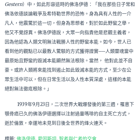
Gestern
）中，如此形容這時的佛洛伊德：「我在那些日子常和
佛洛依德談論戰爭及希特勒世界的恐怖。身為具有人性的一介
凡人，他震驚於這一切，但身為思想者，對於如此野蠻之舉，
他又不覺訝異。佛洛伊德說，大眾一向指責他是悲觀主義者，
因為他認為人類文明無法戰勝人性的野蠻本能。如今，世人已
看到他的觀點已以最教人驚駭的方式獲得證實──人類靈魂當中
最原始且野蠻的毀滅本能顯然無法根除。當然， 他對此並不自
豪。或許人類將來能找到遏止如此毀滅本能的方式，至少在公
眾生活中可以，但在日常生活以及人性本質深處，這樣的本能
絕對無法徹底根除。」
1939年9月23日，二次世界大戰爆發後的第三週，罹患下
顎骨癌已久的佛洛伊德選擇以注射過量嗎啡的自主死亡方式，
逝於倫敦，幸運地未見到日後全世界的烽火連天。
標籤:
佛洛伊德
,
愛因斯坦
,
智者與仁者的交會