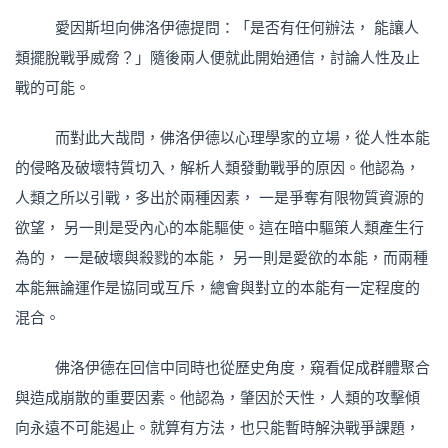
愛因斯坦向佛洛伊德提問：「是否有任何辦法， 能讓人
類擺脫戰爭威脅？」隨後兩人便就此開始通信，討論人性及止
戰的可能。
而對此大哉問，佛洛伊德以心理學家的立場，從人性本能
的侵略及破壞特質切入，解析人類發動戰爭的原因。他認為，
人類之所以引戰，多出於兩種因素， 一是爭奪有限物質資源的
欲望， 另一則是受內心的本能驅使。這在暗中驅策人類產生行
為的， 一是破壞與殺戮的本能， 另一則是愛欲的本能，而兩種
本能無論運作是協同或互斥，總會與對立的本能有一定程度的
混合。
佛洛伊德在回信中同時也從歷史角度，窺看促成群體聚合
與造成崩散的重要因素。他認為，肇因於天性，人類的攻擊傾
向永遠不可能遏止。就算有方法，也只能暫時解決戰爭課題，