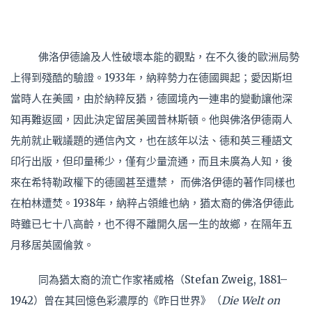
佛洛伊德論及人性破壞本能的觀點，在不久後的歐洲局勢
上得到殘酷的驗證。1933年，納粹勢力在德國興起；愛因斯坦
當時人在美國，由於納粹反猶，德國境內一連串的變動讓他深
知再難返國，因此決定留居美國普林斯頓。他與佛洛伊德兩人
先前就止戰議題的通信內文，也在該年以法、德和英三種語文
印行出版，但印量稀少，僅有少量流通，而且未廣為人知，後
來在希特勒政權下的德國甚至遭禁， 而佛洛伊德的著作同樣也
在柏林遭焚。1938年，納粹占領維也納，猶太裔的佛洛伊德此
時雖已七十八高齡，也不得不離開久居一生的故鄉，在隔年五
月移居英國倫敦。
同為猶太裔的流亡作家褚威格（Stefan Zweig, 1881–
1942）曾在其回憶色彩濃厚的《昨日世界》（
Die Welt ­on