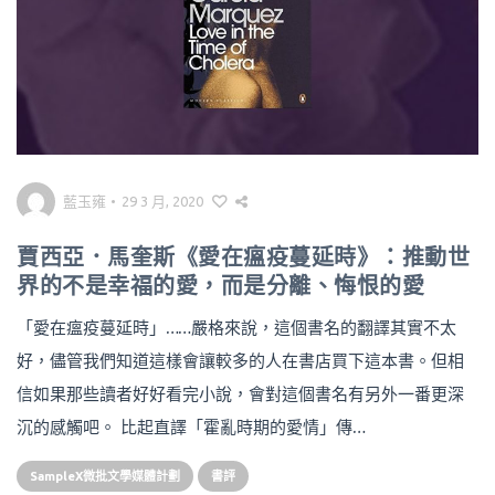
藍玉雍
•
29 3 月, 2020
賈西亞．馬奎斯《愛在瘟疫蔓延時》：推動世
界的不是幸福的愛，而是分離、悔恨的愛
「愛在瘟疫蔓延時」……嚴格來說，這個書名的翻譯其實不太
好，儘管我們知道這樣會讓較多的人在書店買下這本書。但相
信如果那些讀者好好看完小說，會對這個書名有另外一番更深
沉的感觸吧。 比起直譯「霍亂時期的愛情」傳…
SampleX微批文學媒體計劃
書評