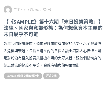
三千
•
21 6 月, 2020
【《SAMPLE》第十六期「末日投資策略」】
法律、國家與意識形態：為何想像資本主義的
末日幾乎不可能
近年我們眼看股市、債市與匯市時有崩盤的形勢，以至經濟陷
入危機與衰退，包括香港在內的各個金融重鎮都人心惶惶。可
是對於沒有投入投資與投機市場的大眾來說，跟他們最切身的
卻是財富的極度不平等。金融海嘯與佔領華爾街…
SampleX微批文學媒體計劃
評論文章