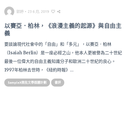
郭婷
•
23 6 月, 2019
以賽亞．柏林，《浪漫主義的起源》與自由主
義
要談論現代社會中的「自由」和「多元」，以賽亞．柏林
（Isaiah Berlin）是一座必經之山，他本人更被譽為二十世紀
最後一位偉大的自由主義知識分子和歐洲二十世紀的良心。
1997年柏林去世時，《紐約時報》…
SampleX微批文學媒體計劃
書評