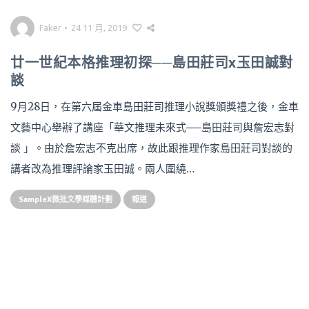
Faker
•
24 11 月, 2019
廿一世紀本格推理初探──島田莊司x玉田誠對
談
9月28日，在第六屆金車島田莊司推理小說獎頒獎禮之後，金車
文藝中心舉辦了講座「華文推理未來式──島田莊司與詹宏志對
談 」。由於詹宏志不克出席，故此跟推理作家島田莊司對談的
講者改為推理評論家玉田誠。兩人圍繞…
SampleX微批文學媒體計劃
報道