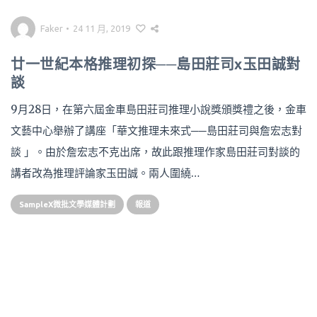
Faker
•
24 11 月, 2019
廿一世紀本格推理初探──島田莊司x玉田誠對
談
9月28日，在第六屆金車島田莊司推理小說獎頒獎禮之後，金車
文藝中心舉辦了講座「華文推理未來式──島田莊司與詹宏志對
談 」。由於詹宏志不克出席，故此跟推理作家島田莊司對談的
講者改為推理評論家玉田誠。兩人圍繞…
SampleX微批文學媒體計劃
報道