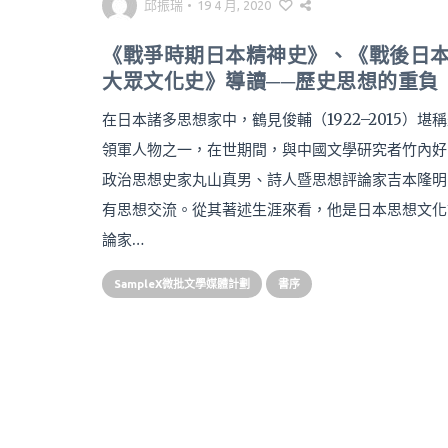
邱振瑞
•
19 4 月, 2020
《戰爭時期日本精神史》、《戰後日
大眾文化史》導讀──歷史思想的重負
在日本諸多思想家中，鶴見俊輔（1922–2015）堪
領軍人物之一，在世期間，與中國文學研究者竹內好
政治思想史家丸山真男、詩人暨思想評論家吉本隆明
有思想交流。從其著述生涯來看，他是日本思想文化
論家…
SampleX微批文學媒體計劃
書序