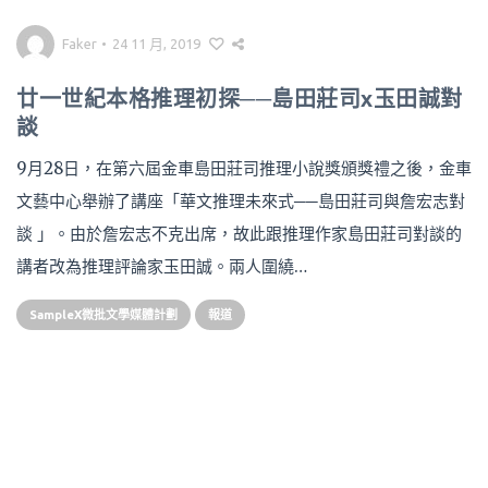
Faker
•
24 11 月, 2019
廿一世紀本格推理初探──島田莊司x玉田誠對
談
9月28日，在第六屆金車島田莊司推理小說獎頒獎禮之後，金車
文藝中心舉辦了講座「華文推理未來式──島田莊司與詹宏志對
談 」。由於詹宏志不克出席，故此跟推理作家島田莊司對談的
講者改為推理評論家玉田誠。兩人圍繞…
SampleX微批文學媒體計劃
報道